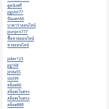
ดูหนังฟรี
pgslot77
ปั่นแตก66
บาคาร่าออนไลน์
punpro777
ซื้อหวยออนไลน์
หวยออนไลน์
joker123
pg168
jinda55
slot99
สล็อต66
สล็อตเว็บตรง
สล็อตเว็บตรง
สล็อต888