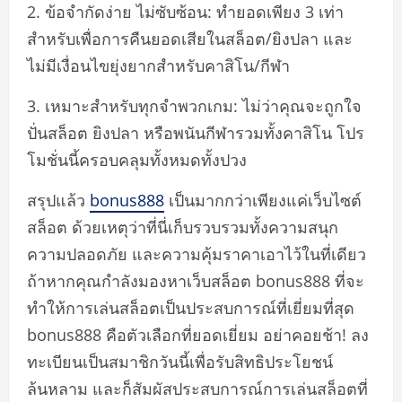
2. ข้อจำกัดง่าย ไม่ซับซ้อน: ทำยอดเพียง 3 เท่า
สำหรับเพื่อการคืนยอดเสียในสล็อต/ยิงปลา และ
ไม่มีเงื่อนไขยุ่งยากสำหรับคาสิโน/กีฬา
3. เหมาะสำหรับทุกจำพวกเกม: ไม่ว่าคุณจะถูกใจ
ปั่นสล็อต ยิงปลา หรือพนันกีฬารวมทั้งคาสิโน โปร
โมชั่นนี้ครอบคลุมทั้งหมดทั้งปวง
สรุปแล้ว
bonus888
เป็นมากกว่าเพียงแค่เว็บไซต์
สล็อต ด้วยเหตุว่าที่นี่เก็บรวบรวมทั้งความสนุก
ความปลอดภัย และความคุ้มราคาเอาไว้ในที่เดียว
ถ้าหากคุณกำลังมองหาเว็บสล็อต bonus888 ที่จะ
ทำให้การเล่นสล็อตเป็นประสบการณ์ที่เยี่ยมที่สุด
bonus888 คือตัวเลือกที่ยอดเยี่ยม อย่าคอยช้า! ลง
ทะเบียนเป็นสมาชิกวันนี้เพื่อรับสิทธิประโยชน์
ล้นหลาม และก็สัมผัสประสบการณ์การเล่นสล็อตที่