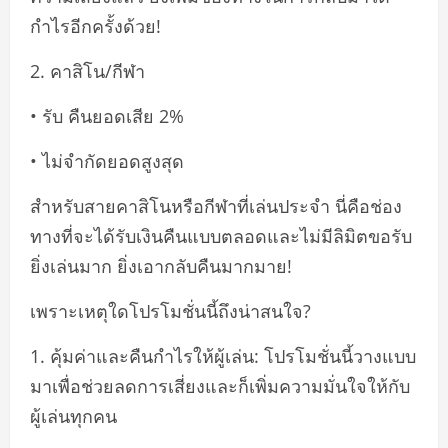
กำไรอีกครั้งด้วย!
2. คาสิโน/กีฬา
• รับ คืนยอดเสีย 2%
• ไม่จำกัดยอดสูงสุด
สำหรับสายคาสิโนหรือกีฬาที่เล่นประจำ นี่คือช่อง
ทางที่จะได้รับเงินคืนแบบตลอดและไม่มีลิมิตขอรับ
ยิ่งเล่นมาก ยิ่งเอากลับคืนมากมาย!
เพราะเหตุใดโปรโมชั่นนี้ถึงน่าสนใจ?
1. คุ้มค่าและคืนกำไรให้ผู้เล่น: โปรโมชั่นนี้วางแบบ
มาเพื่อช่วยลดการเสี่ยงและก็เพิ่มความมั่นใจให้กับ
ผู้เล่นทุกคน