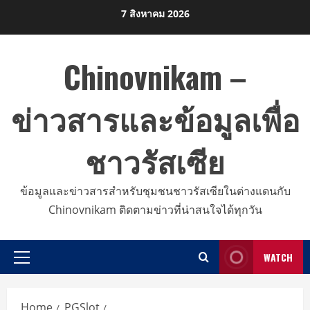
Skip
7 สิงหาคม 2026
to
content
Chinovnikam –
ข่าวสารและข้อมูลเพื่อ
ชาวรัสเซีย
ข้อมูลและข่าวสารสำหรับชุมชนชาวรัสเซียในต่างแดนกับ
Chinovnikam ติดตามข่าวที่น่าสนใจได้ทุกวัน
WATCH
Primary
Menu
Home
PGSlot