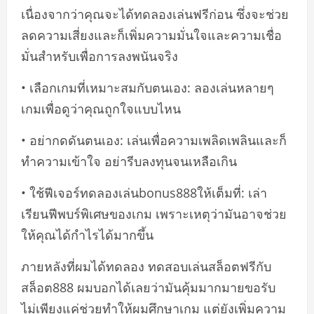
เนื่องจากว่าคุณจะได้ทดลองเล่นฟรีก่อน ซึ่งจะช่วย
ลดความเสี่ยงและก็เพิ่มความมั่นใจและความเชื่อ
มั่นสำหรับเพื่อการลงพนันจริง
• เลือกเกมที่เหมาะสมกับตนเอง: ลองเล่นหลายๆ
เกมเพื่อดูว่าคุณถูกใจแบบไหน
• อย่ากดดันตนเอง: เล่นเพื่อความเพลิดเพลินและก็
ทำความเข้าใจ อย่ารีบลงทุนจนเหลือเกิน
• ใช้ฟีเจอร์ทดลองเล่นbonus888ให้เต็มที่: เล่า
เรียนฟีพบร์พิเศษของเกม เพราะเหตุว่ามันอาจช่วย
ให้คุณได้กำไรได้มากขึ้น
ภายหลังที่ผมได้ทดลอง ทดสอบเล่นสล็อตฟรีกับ
สล็อต888 ผมบอกได้เลยว่ามันคุ้มมากมายขอรับ
ไม่เพียงแค่ช่วยทำให้ผมศึกษาเกม แต่ยังเพิ่มความ