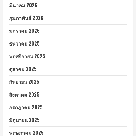
มีนาคม 2026
กุมภาพันธ์ 2026
มกราคม 2026
ธันวาคม 2025
พฤศจิกายน 2025
ตุลาคม 2025
กันยายน 2025
สิงหาคม 2025
กรกฎาคม 2025
มิถุนายน 2025
พฤษภาคม 2025