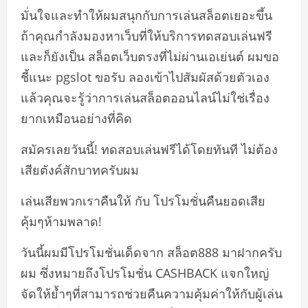
มั่นใจและทำให้ผมสนุกกับการเล่นสล็อตเยอะขึ้น
ถ้าคุณกำลังมองหาเว็บที่ให้บริการทดสอบเล่นฟรี
และก็ยังเป็น สล็อตเว็บตรงที่ไม่ผ่านเอเย่นต์ ผมขอ
ชี้แนะ pgslot ขอรับ ลองเข้าไปสัมผัสด้วยตัวเอง
แล้วคุณจะรู้ว่าการเล่นสล็อตออนไลน์ไม่ใช่เรื่อง
ยากเหมือนอย่างที่คิด
สมัครเลยวันนี้! ทดสอบเล่นฟรีได้โดยทันที ไม่ต้อง
เสียตังค์สักบาทครับผม
เล่นเสียพวกเราคืนให้ กับ โปรโมชั่นคืนยอดเสีย
คุ้มๆห้ามพลาด!
วันนี้ผมมีโปรโมชั่นเด็ดจาก สล็อต888 มาฝากครับ
ผม ซึ่งหมายถึงโปรโมชั่น CASHBACK แจกใหญ่
จัดให้ย้ำๆที่สามารถช่วยคืนความคุ้มค่าให้กับผู้เล่น