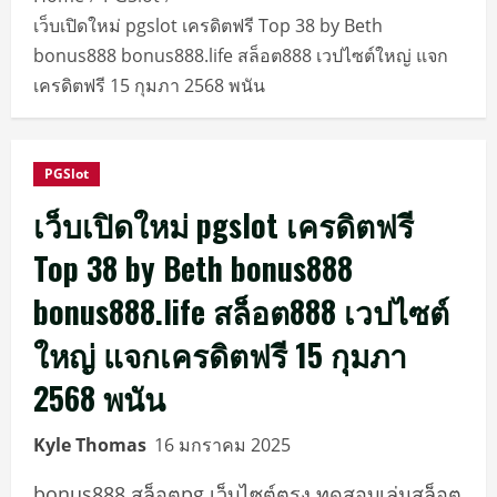
เว็บเปิดใหม่ pgslot เครดิตฟรี Top 38 by Beth
bonus888 bonus888.life สล็อต888 เวปไซต์ใหญ่ แจก
เครดิตฟรี 15 กุมภา 2568 พนัน
PGSlot
เว็บเปิดใหม่ pgslot เครดิตฟรี
Top 38 by Beth bonus888
bonus888.life สล็อต888 เวปไซต์
ใหญ่ แจกเครดิตฟรี 15 กุมภา
2568 พนัน
Kyle Thomas
16 มกราคม 2025
bonus888 สล็อตpg เว็บไซต์ตรง ทดสอบเล่นสล็อต