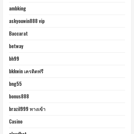
ambking
askyouwin888 vip
Baccarat
betway
bh99
bkkwin เครดิตฟรี
bng55
bonus888
brazil999 ทางเข้า
Casino
cloudbet