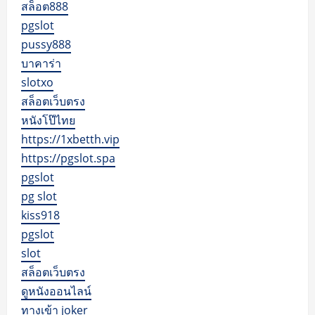
สล็อต888
pgslot
pussy888
บาคาร่า
slotxo
สล็อตเว็บตรง
หนังโป๊ไทย
https://1xbetth.vip
https://pgslot.spa
pgslot
pg slot
kiss918
pgslot
slot
สล็อตเว็บตรง
ดูหนังออนไลน์
ทางเข้า joker