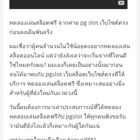
ทดลองเล่นสล็อตฟรี จากค่าย pg slot เว็บไซต์ตรง
ก่อนลงเดิมพันจริง
ผมเชื่อว่าผู้คนจำนวนไม่ใช้น้อยคงอยากทดลองเล่น
สล็อตออนไลน์ แต่ว่ายังลังเลว่าจะเริ่มจากที่ไหนดี
ใช่ไหมครับผม? ผมเองก็เคยเป็นอย่างนั้นมาก่อน
จนได้มาพบกับ pgslot เว็บสล็อตเว็บไซต์ตรงที่ให้
บริการ ทดลองเล่นสล็อตฟรี ซึ่งเหมาะสมอย่างยิ่ง
สำหรับผู้ที่ยังใหม่กับแวดวงนี้
วันนี้ผมต้องการมาเล่าประสบการณ์ที่ได้ทดลอง
ทดสอบเล่นสล็อตฟรีกับ pgslot ให้ทุกคนฟังขอรับ
ว่ามันดียังไงแล้วก็เหมาะกับผู้ใดกันแน่
เพราะเหตุใดผมถึงเลือก bonus888?