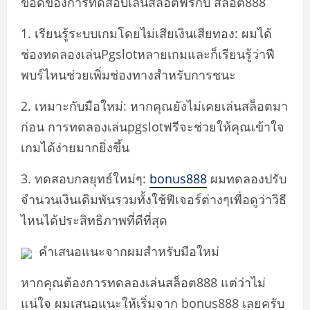
ข้อดีของการทดสอบเล่นสล็อตฟรีกับ สล็อต888
1. เรียนรู้ระบบเกมโดยไม่เสียเงินเสียทอง: ผมได้
ช่องทดลองเล่นPgslotหลายเกมและก็เรียนรู้ว่าฟี
พบร์ไหนช่วยเพิ่มช่องทางสำหรับการชนะ
2. เหมาะกับมือใหม่: หากคุณยังไม่เคยเล่นสล็อตมา
ก่อน การทดลองเล่นpgslotฟรีจะช่วยให้คุณเข้าใจ
เกมได้ง่ายมากยิ่งขึ้น
3. ทดสอบกลยุทธ์ใหม่ๆ:
bonus888
ผมทดลองปรับ
จำนวนเงินเดิมพันรวมทั้งใช้ฟีเจอร์ต่างๆเพื่อดูว่าวิธี
ไหนได้ประสิทธิภาพที่ดีที่สุด
คำเสนอแนะจากผมสำหรับมือใหม่
หากคุณต้องการทดลองเล่นสล็อต888 แต่ว่าไม่
แน่ใจ ผมเสนอแนะให้เริ่มจาก bonus888 เลยครับ