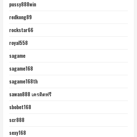
pussy888win
redkong89
rockstar66
royal558
sagame
sagame168
sagame168th
sawan888 เครดิตฟรี
sbobet168
scr888
sexy168