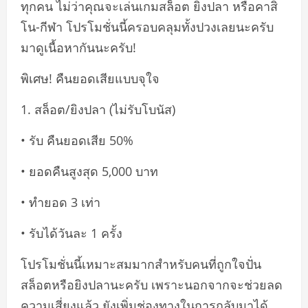
ทุกคน ไม่ว่าคุณจะเล่นเกมสล็อต ยิงปลา หรือคาสิ
โน-กีฬา โปรโมชั่นนี้ครอบคลุมทั้งปวงเลยนะครับ
มาดูเนื้อหากันนะครับ!
พิเศษ! คืนยอดเสียแบบจุใจ
1. สล็อต/ยิงปลา (ไม่รับโบนัส)
• รับ คืนยอดเสีย 50%
• ยอดคืนสูงสุด 5,000 บาท
• ทำยอด 3 เท่า
• รับได้วันละ 1 ครั้ง
โปรโมชั่นนี้เหมาะสมมากสำหรับคนที่ถูกใจปั่น
สล็อตหรือยิงปลานะครับ เพราะนอกจากจะช่วยลด
ความเสี่ยงแล้ว ยังเพิ่มช่องทางในการกลับมาได้