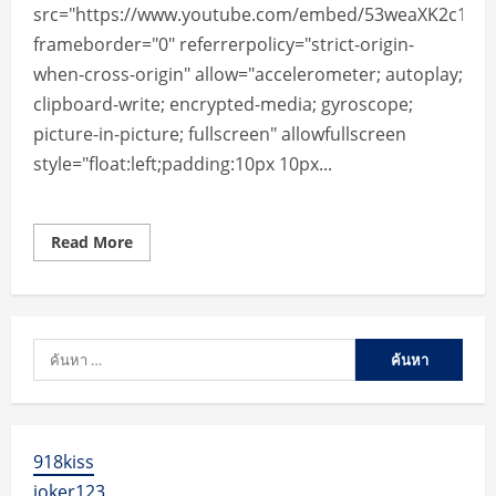
src="https://www.youtube.com/embed/53weaXK2c1s"
frameborder="0" referrerpolicy="strict-origin-
when-cross-origin" allow="accelerometer; autoplay;
clipboard-write; encrypted-media; gyroscope;
picture-in-picture; fullscreen" allowfullscreen
style="float:left;padding:10px 10px...
Read
Read More
more
about
Ssgame666
6
January
68
ssgame666
ค้นหา
เข้า
สำหรับ:
สู่
ระบบ
ล่าสุด
ตอบ
โจทย์
คน
918kiss
รัก
บา
joker123