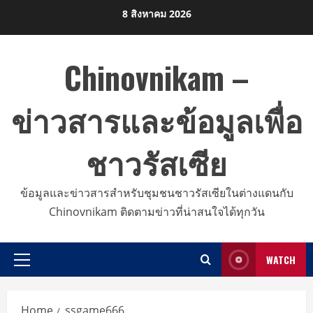
Skip
8 สิงหาคม 2026
to
content
Chinovnikam –
ข่าวสารและข้อมูลเพื่อ
ชาวรัสเซีย
ข้อมูลและข่าวสารสำหรับชุมชนชาวรัสเซียในต่างแดนกับ
Chinovnikam ติดตามข่าวที่น่าสนใจได้ทุกวัน
WATCH
Primary
Menu
Home
ssgame666