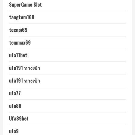
SuperGame Slot
tangtem168
teenoi69
temmax69
ufa11bet
ufa191 ทางเข้า
ufa191 ทางเข้า
ufa77
ufa88
Ufa89bet
ufa9