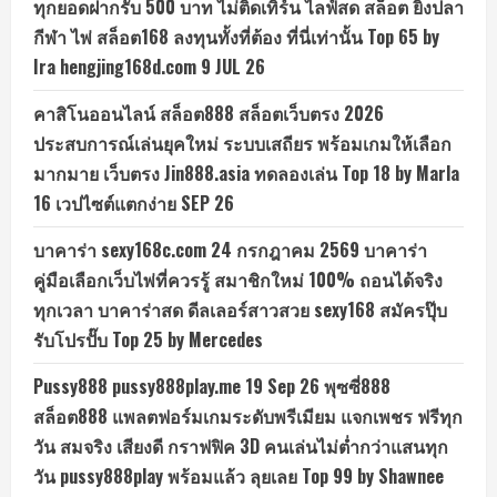
ทุกยอดฝากรับ 500 บาท ไม่ติดเทิร์น ไลฟ์สด สล็อต ยิงปลา
กีฬา ไพ่ สล็อต168 ลงทุนทั้งที่ต้อง ที่นี่เท่านั้น Top 65 by
Ira hengjing168d.com 9 JUL 26
คาสิโนออนไลน์ สล็อต888 สล็อตเว็บตรง 2026
ประสบการณ์เล่นยุคใหม่ ระบบเสถียร พร้อมเกมให้เลือก
มากมาย เว็บตรง Jin888.asia ทดลองเล่น Top 18 by Marla
16 เวปไซต์แตกง่าย SEP 26
บาคาร่า sexy168c.com 24 กรกฎาคม 2569 บาคาร่า
คู่มือเลือกเว็บไพ่ที่ควรรู้ สมาชิกใหม่ 100% ถอนได้จริง
ทุกเวลา บาคาร่าสด ดีลเลอร์สาวสวย sexy168 สมัครปุ๊บ
รับโปรปั๊บ Top 25 by Mercedes
Pussy888 pussy888play.me 19 Sep 26 พุซซี่888
สล็อต888 แพลตฟอร์มเกมระดับพรีเมียม แจกเพชร ฟรีทุก
วัน สมจริง เสียงดี กราฟฟิค 3D คนเล่นไม่ต่ำกว่าแสนทุก
วัน pussy888play พร้อมแล้ว ลุยเลย Top 99 by Shawnee