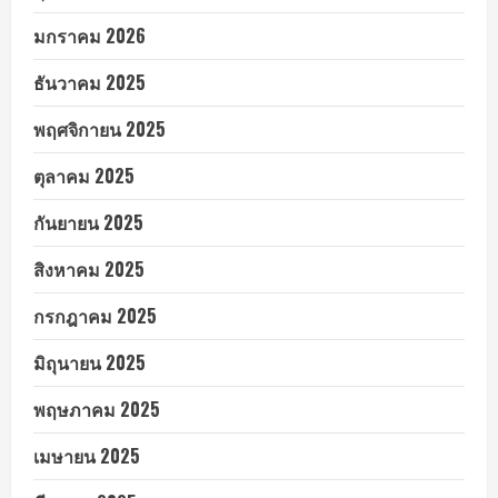
มกราคม 2026
ธันวาคม 2025
พฤศจิกายน 2025
ตุลาคม 2025
กันยายน 2025
สิงหาคม 2025
กรกฎาคม 2025
มิถุนายน 2025
พฤษภาคม 2025
เมษายน 2025