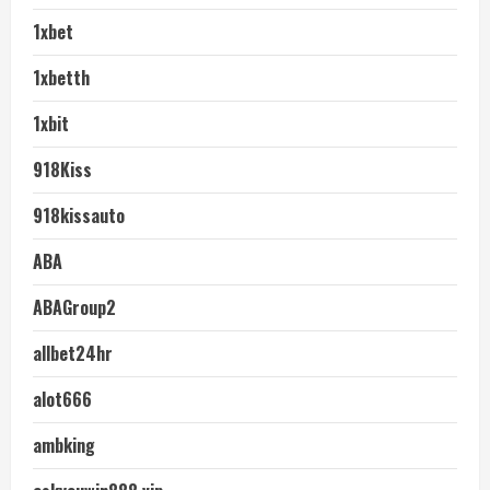
1xbet
1xbetth
1xbit
918Kiss
918kissauto
ABA
ABAGroup2
allbet24hr
alot666
ambking