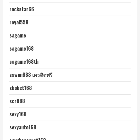
rockstar66
royal558
sagame
sagame168
sagame168th
sawan888 เครดิตฟรี
sbobet168
scr888
sexy168
sexyauto168