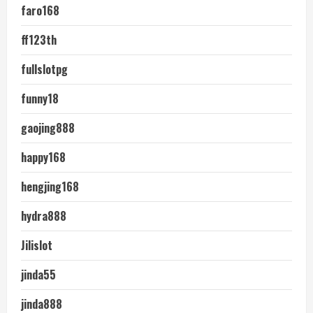
faro168
ff123th
fullslotpg
funny18
gaojing888
happy168
hengjing168
hydra888
Jilislot
jinda55
jinda888