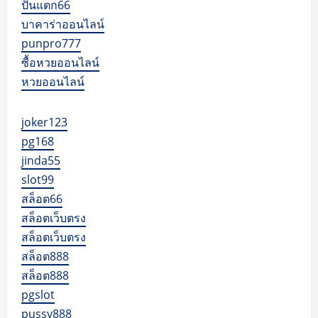
ปั่นแตก66
บาคาร่าออนไลน์
punpro777
ซื้อหวยออนไลน์
หวยออนไลน์
joker123
pg168
jinda55
slot99
สล็อต66
สล็อตเว็บตรง
สล็อตเว็บตรง
สล็อต888
สล็อต888
pgslot
pussy888