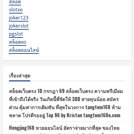
สล็อต
slotxo
joker123
jokerslot
pgslot
สล็อตxo
สล็อตออนไลน์
เรื่องล่าสุด
สล็อตเว็บตรง 10 กรกฎา 69 สล็อตเว็บตรง ความพรีเมียม
ที่เข้าถึงได้จริง วันเกิดนี้พี่จัดให้ 300 สายทุนน้อย สมัคร
ด่วน คุ้มค่าการเดิมพัน ที่สุดในวงการ tangtem168 ห้าม
พลาด โปรดีรออยู่ Top 96 by Kristan tangtem168e.com
Hengjing168 หวยออนไลน์ อัตราจ่ายมากที่สุด ของไทย