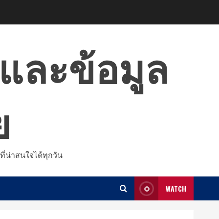
รและข้อมูล
ย
่น่าสนใจได้ทุกวัน
WATCH