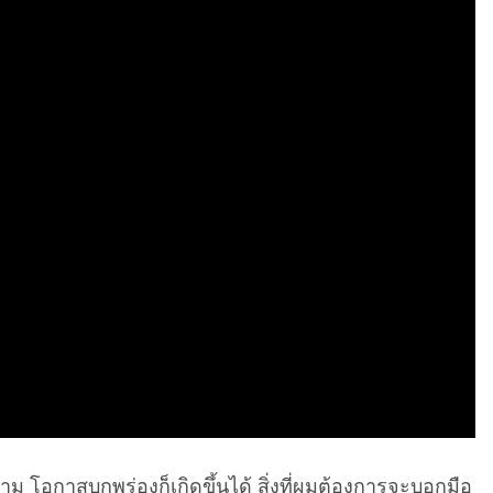
ม โอกาสบกพร่องก็เกิดขึ้นได้ สิ่งที่ผมต้องการจะบอกมือ