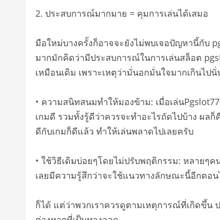
2. ประสบการณ์มากมาย = คุมการเล่นได้เสมอ
มือใหม่บางครั้งก็อาจจะยังไม่พบเจอปัญหานี้กับ p
มากมักคิดว่ามีประสบการณ์ในการเล่นสล็อต pgs
เหมือนเดิม เพราะเหตุว่ามั่นอกมั่นใจมากเกินไปนั
• ความสนิทสนมทำให้มองข้าม: เมื่อเล่นPgslot77 
เกมดี รวมทั้งรู้ดีว่าควรจะทำอะไรถัดไปบ้าง ผลก็ค
ดีกับเกมก็ดีแล้ว ทำให้เล่นพลาดไปเลยครับ
• ใช้วิธีเดิมบ่อยๆโดยไม่ปรับพฤติกรรม: หลายๆคนเ
เลยมีความรู้สึกว่าจะใช้แนวทางลักษณะนี้อีกตอ
ก็ได้ แต่ว่าพวกเราควรดูตามเหตุการณ์ที่เกิดขึ้
ต่างหากที่เป็นทางออก