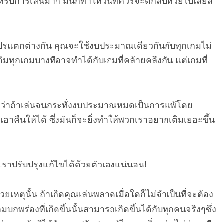
ับการเล่นมาก มันก็ทำให้วันที่ควรจะดีกลับห่วยไปเลยสิ
แปรแตกต่างกัน คุณจะใช้งบประมาณเดียวกันกับทุกเกมไม่
มทุกเกมบางทีอาจทำได้กับเกมที่คล้ายคลึงกัน แต่เกมที่
คิดว่าถ้าเล่นจนกระทั่งงบประมาณหมดเป็นการแพ้โดย
เอาคืนให้ได้ ซึ่งมันก็จะยิ่งทำให้พวกเราอยากเติมเยอะขึ้น
นเราปรับปรุงแก้ไขได้ด้วยตัวเองแน่นอน!
เหตุนั้น ถ้าเกิดคุณเล่นพลาดเมื่อใดก็ไม่จำเป็นที่จะต้อง
พร่องที่เกิดขึ้นนั้นสามารถเกิดขึ้นได้กับทุกคนจริงๆซึ่ง