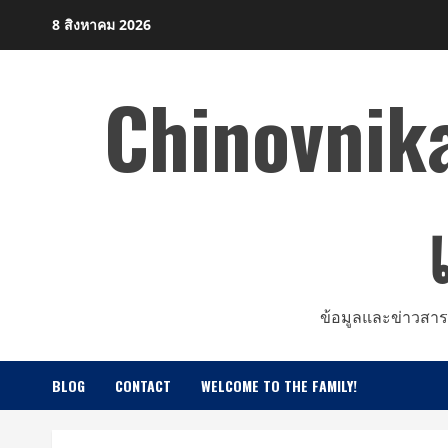
Skip
8 สิงหาคม 2026
to
content
Chinovnik
ข้อมูลและข่าวสาร
BLOG
CONTACT
WELCOME TO THE FAMILY!