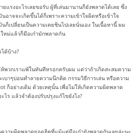
้ายแรงอะไรเลยขอรับ ผู้ที่เล่นมานานก็ยังพลาดได้เลย ซึ่ง
ามันอาจจะเกิดขึ้นได้ก็เพราะความเข้าใจผิดหรือเข้าใจ
ันก็เปลี่ยนเป็นความเคยชินไปเลยนั่นเอง ในเนื้อหานี้ ผม
ใหม่แล้วก็มือเก๋ามักพลาดกัน
ได้บ้าง?
ำให้พวกเราแพ้ในทันทีหรอกครับผม แต่ว่าถ้าเกิดสะสมความ
นจะเบาๆบ่อนทำลายความนึกคิด กรรมวิธีการเล่น หรือความ
slot ก็อย่างเดิม ด้วยเหตุนั้น เพื่อไม่ให้เกิดความผิดพลาด
กอะไร แล้วจำต้องปรับปรุงแก้ไขยังไง?
ในความผิดพลาดยอดฮิตที่แม้แต่มือเก๋ายังพลาดกันเลยล่ะนะ