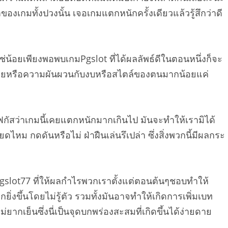
องเกมทั้งปวงนั้น เจอเกมแตกหนักครั้งเดียวแล้วรู้สึกว่าดี
ช่น้อยเพียงพอพบเกมPgslot ที่ได้ผลลัพธ์ดีในตอนหนึ่งก็จะ
รจ่ายหรือความผันผวนกับงบหรือสไตล์ของตนมากน้อยแค่
ฟกัสว่าเกมนี้เคยแตกหนักมากเกินไป มันจะทำให้เรามิได้
ยดไหม กดดันหรือไม่ ฝ่าฝืนเล่นรึเปล่า ซึ่งสิ่งพวกนี้มีผลกระ
เกมPgslot77 ที่ให้ผลกำไรพวกเราตั้งแต่ตอนต้นๆชอบทำให้
่งขึ้นโดยไม่รู้ตัว รวมทั้งมันอาจทำให้เกิดการเพิ่มเบท
่ยากเย็นซึ่งนี่เป็นจุดบกพร่องสะสมที่เกิดขึ้นได้ง่ายดาย