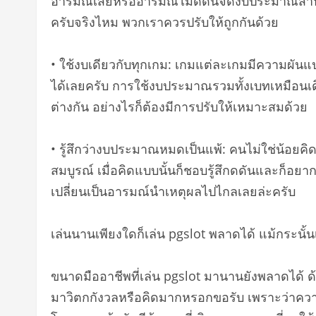
อารมณ์เสียหรืออารมณ์ไม่ดีดันจัดงบประมาณสำหร
ครับจริงไหม พวกเราควรปรับให้ถูกกันด้วย
• ใช้งบเดียวกับทุกเกม: เกมแต่ละเกมมีความผัน
ได้เลยครับ การใช้งบประมาณรวมทั้งเบทเหมือนเดิ
ต่างกัน อย่างไรก็ต้องมีการปรับให้เหมาะสมด้วย
• รู้สึกว่างบประมาณหมดเป็นแพ้: คนไม่ใช่น้อย
สมบูรณ์ เมื่อคิดแบบนั้นก็ชอบรู้สึกดดันและก็อยาก
เปลี่ยนเป็นอารมณ์นำเหตุผลไปไกลเลยล่ะครับ
เล่นนานเพียงใดก็เล่น pgslot พลาดได้ แม้กระนั้
ขนาดมืออาชีพที่เล่น pgslot มานานยังพลาดได้ ด้วย
มาวิตกกังวลหรือคิดมากหรอกขอรับ เพราะว่าความบก