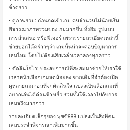
ชั่วคราว
• ดูภาพรวม: ก่อนกดเข้าเกม คนจำนวนไม่น้อยเริ่ม
พิจารณาภาพรวมของเกมมากขึ้น ทั้งธีม รูปแบบ
การนำเสนอ หรือฟีเจอร์ เพราะรายละเอียดเหล่านี้
ช่วยบอกได้คร่าวๆว่า เกมนั้นน่าจะตอบปัญหาการ
เล่นไหม โดยไม่ต้องเสียเวล่ำเวลาลองทุกคราว
• ตัดสินใจไว: ประสบการณ์ที่สะสมมาช่วยให้เราใช้
เวลาหน้าเลือกเกมลดน้อยลง จากเดิมที่จำต้องเปิด
ดูหลายเกมก่อนที่จะตัดสินใจ แปลงเป็นเลือกเกมที่
อยากเล่นได้ค่อนข้างเร็ว รวมทั้งใช้เวลาไปกับการ
เล่นจริงมากกว่า
รายละเอียดเล็กๆของ พุซซี่888 แปลงเป็นสิ่งที่คน
เล่นประจำพิจารณาเพิ่มมากขึ้น