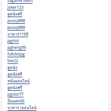
sagame168th
joker123
ดูหนังฟรี
pussy888
pussy888
บาคาร่า168
pgslot
pgheng99
fullslotpg
live22
ดูหนัง
ดูหนังฟรี
หนังออนไลน์
ดูหนังฟรี
pgslot77
ปั่นแตก66
บาคาร่าออนไลน์