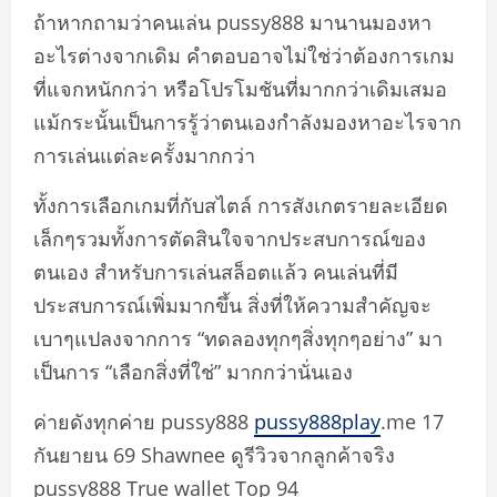
ถ้าหากถามว่าคนเล่น pussy888 มานานมองหา
อะไรต่างจากเดิม คำตอบอาจไม่ใช่ว่าต้องการเกม
ที่แจกหนักกว่า หรือโปรโมชันที่มากกว่าเดิมเสมอ
แม้กระนั้นเป็นการรู้ว่าตนเองกำลังมองหาอะไรจาก
การเล่นแต่ละครั้งมากกว่า
ทั้งการเลือกเกมที่กับสไตล์ การสังเกตรายละเอียด
เล็กๆรวมทั้งการตัดสินใจจากประสบการณ์ของ
ตนเอง สำหรับการเล่นสล็อตแล้ว คนเล่นที่มี
ประสบการณ์เพิ่มมากขึ้น สิ่งที่ให้ความสำคัญจะ
เบาๆแปลงจากการ “ทดลองทุกๆสิ่งทุกๆอย่าง” มา
เป็นการ “เลือกสิ่งที่ใช่” มากกว่านั่นเอง
ค่ายดังทุกค่าย pussy888
pussy888play
.me 17
กันยายน 69 Shawnee ดูรีวิวจากลูกค้าจริง
pussy888 True wallet Top 94