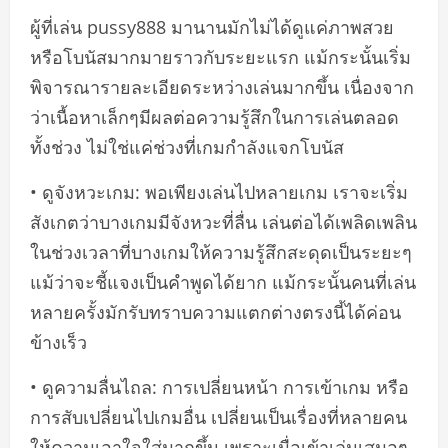
ผู้ที่เล่น pussy888 มานานมักไม่ได้ดูแค่ภาพสวย
หรือโบนัสมากมายราวกับระยะแรก แม้กระนั้นเริ่ม
พิจารณารายละเอียดระหว่างเล่นมากขึ้น เนื่องจาก
ว่าเนื้อหาเล็กๆมีผลต่อความรู้สึกในการเล่นตลอด
ทั้งช่วง ไม่ใช่แค่ช่วงที่เกมกำลังแจกโบนัส
• ดูจังหวะเกม: พอเพียงเล่นไปหลายเกม เราจะเริ่ม
สังเกตว่าบางเกมมีจังหวะที่ลื่น เล่นต่อได้เพลิดเพลิน
ในช่วงเวลาที่บางเกมให้ความรู้สึกสะดุดเป็นระยะๆ
แม้ว่าจะชี้แจงเป็นคำพูดได้ยาก แม้กระนั้นคนที่เล่น
หลายครั้งมักรับทราบความแตกต่างตรงนี้ได้ค่อน
ข้างเร็ว
• ดูความลื่นไถล: การเปลี่ยนหน้า การเข้าเกม หรือ
การสับเปลี่ยนไปเกมอื่น เปลี่ยนเป็นเรื่องที่หลายคน
ให้ความเอาใจใส่มากขึ้น เพราะเมื่อเข้าเล่นเสมอๆ