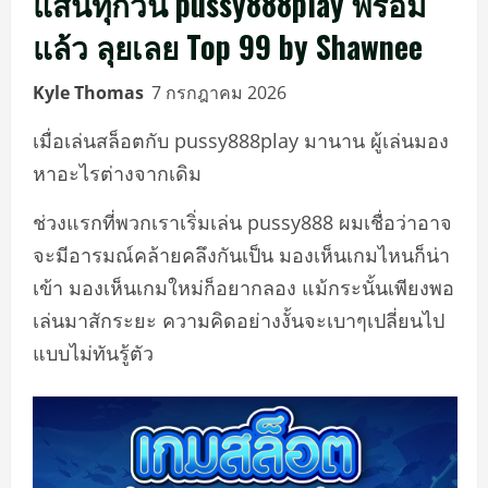
แสนทุกวัน pussy888play พร้อม
แล้ว ลุยเลย Top 99 by Shawnee
Kyle Thomas
7 กรกฎาคม 2026
เมื่อเล่นสล็อตกับ pussy888play มานาน ผู้เล่นมอง
หาอะไรต่างจากเดิม
ช่วงแรกที่พวกเราเริ่มเล่น pussy888 ผมเชื่อว่าอาจ
จะมีอารมณ์คล้ายคลึงกันเป็น มองเห็นเกมไหนก็น่า
เข้า มองเห็นเกมใหม่ก็อยากลอง แม้กระนั้นเพียงพอ
เล่นมาสักระยะ ความคิดอย่างงั้นจะเบาๆเปลี่ยนไป
แบบไม่ทันรู้ตัว