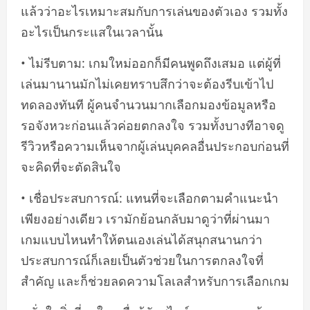
แล้วว่าอะไรเหมาะสมกับการเล่นของตัวเอง รวมทั้ง
อะไรเป็นกระแสในเวลานั้น
• ไม่รีบตาม: เกมใหม่ออกก็มีคนพูดถึงเสมอ แต่ผู้ที่
เล่นมานานมักไม่เคยทราบสึกว่าจะต้องรีบเข้าไป
ทดลองทันที ผู้คนจำนวนมากเลือกมองข้อมูลหรือ
รอจังหวะก่อนแล้วค่อยตกลงใจ รวมทั้งบางทีอาจดู
รีวิวหรือความเห็นจากผู้เล่นบุคคลอื่นประกอบก่อนที่
จะคิดที่จะตัดสินใจ
• เชื่อประสบการณ์: แทนที่จะเลือกตามคำแนะนำ
เพียงอย่างเดียว เรามักย้อนกลับมาดูว่าที่ผ่านมา
เกมแบบไหนทำให้ตนเองเล่นได้สนุกสนานกว่า
ประสบการณ์ก็เลยเป็นตัวช่วยในการตกลงใจที่
สำคัญ และก็ช่วยลดความโลเลสำหรับการเลือกเกม