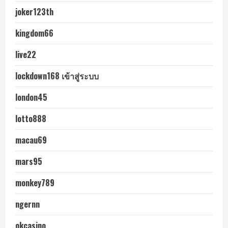
joker123th
kingdom66
live22
lockdown168 เข้าสู่ระบบ
london45
lotto888
macau69
mars95
monkey789
ngernn
okcasino