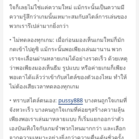
ใจก็เลยไม่ใช่แค่ความใหม่ แม้กระนั้นเป็นความมี
ความรู้สึกว่าเกมนั้นเหมาะสมกับสไตล์การเล่นของ
พวกเรารึเปล่ามากยิ่งกว่า
• ไม่ทดลองทุกเกม: เมื่อก่อนมองเห็นเกมใหม่ก็มัก
กดเข้าไปดูซิ แม้กระนั้นพอเพียงเล่นมานาน พวก
เราจะเลื่อนผ่านหลายเกมได้อย่างรวดเร็ว ด้วยเหตุ
ว่าพอเพียงมองเห็นธีม รูปแบบ หรือค่ายเกมก็เพียง
พอเดาได้แล้วว่าเข้ากับสไตล์ของตัวเองไหม ทำให้
ไม่ต้องเสียเวลาทดลองทุกเกม
• ทราบสไตล์ตนเอง:
pussy888
บางคนถูกใจเกมที่
จังหวะเร็ว บางคนถูกใจเกมที่ค่อยๆสร้างความลุ้น
เพียงพอเราเล่นมาหลายแบบ ก็เริ่มแยกออกว่าตัว
เองบันเทิงใจกับเกมจำพวกไหนมากกว่า และเลือก
จากความเหมาะอย่างยิ่งกว่าความตื่นเต้นชั่วครั้ง