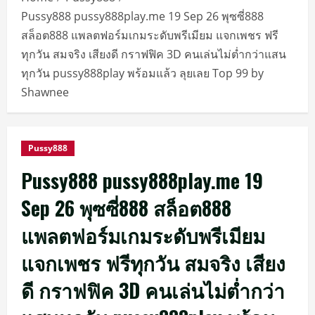
Pussy888 pussy888play.me 19 Sep 26 พุซซี่888
สล็อต888 แพลตฟอร์มเกมระดับพรีเมียม แจกเพชร ฟรี
ทุกวัน สมจริง เสียงดี กราฟฟิค 3D คนเล่นไม่ต่ำกว่าแสน
ทุกวัน pussy888play พร้อมแล้ว ลุยเลย Top 99 by
Shawnee
Pussy888
Pussy888 pussy888play.me 19
Sep 26 พุซซี่888 สล็อต888
แพลตฟอร์มเกมระดับพรีเมียม
แจกเพชร ฟรีทุกวัน สมจริง เสียง
ดี กราฟฟิค 3D คนเล่นไม่ต่ำกว่า