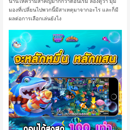
นานให้ความสำคัญมากกว่าตอนเริ่ม ลองดูว่า มุม
มองที่เปลี่ยนไปพวกนี้มีสาเหตุมาจากอะไร และก็มี
ผลต่อการเลือกเล่นยังไง