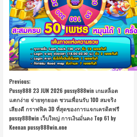
C
Previous:
Pussy888 23 JUN 2026 pussy888win เกมสล็อต
o
แตกง่าย จ่ายทุกยอด ชวนเพื่อนรับ 100 สมจริง
n
เสียงดี กราฟฟิค 3D ที่สุดของการแจกเครดิตฟรี
pussy888win เว็บใหญ่ การเงินมั่นคง Top 61 by
t
Keenan pussy888win.one
i