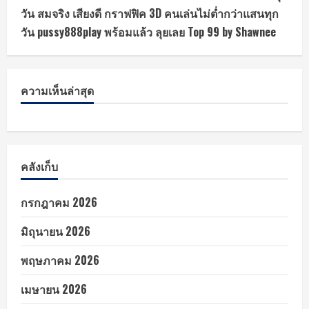
วัน สมจริง เสียงดี กราฟฟิค 3D คนเล่นไม่ต่ำกว่าแสนทุก
วัน pussy888play พร้อมแล้ว ลุยเลย Top 99 by Shawnee
ความเห็นล่าสุด
คลังเก็บ
กรกฎาคม 2026
มิถุนายน 2026
พฤษภาคม 2026
เมษายน 2026