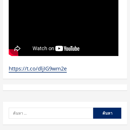
https://t.co/dljIG9wm2e
ค้นหา
สำหรับ: