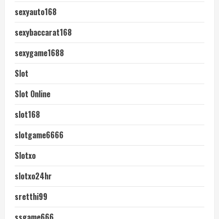
sexyauto168
sexybaccarat168
sexygame1688
Slot
Slot Online
slot168
slotgame6666
Slotxo
slotxo24hr
sretthi99
ssgame666