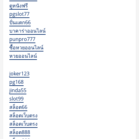
ดูหนังฟรี
pgslot77
ปั่นแตก66
บาคาร่าออนไลน์
punpro777
ซื้อหวยออนไลน์
หวยออนไลน์
joker123
pg168
jinda55
slot99
สล็อต66
สล็อตเว็บตรง
สล็อตเว็บตรง
สล็อต888