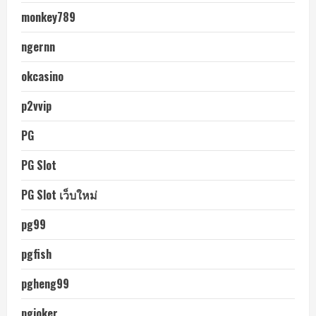
monkey789
ngernn
okcasino
p2vvip
PG
PG Slot
PG Slot เว็บใหม่
pg99
pgfish
pgheng99
pgjoker