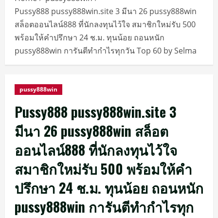
Pussy888 pussy888win.site 3 มีนา 26 pussy888win
สล็อตออนไลน์888 ที่นักลงทุนไว้ใจ สมาชิกใหม่รับ 500
พร้อมให้คำปรึกษา 24 ช.ม. ทุนน้อย ถอนหนัก
pussy888win การันตีทำกำไรทุกวัน Top 60 by Selma
pussy888win
Pussy888 pussy888win.site 3
มีนา 26 pussy888win สล็อต
ออนไลน์888 ที่นักลงทุนไว้ใจ
สมาชิกใหม่รับ 500 พร้อมให้คำ
ปรึกษา 24 ช.ม. ทุนน้อย ถอนหนัก
pussy888win การันตีทำกำไรทุก