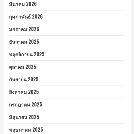
มีนาคม 2026
กุมภาพันธ์ 2026
มกราคม 2026
ธันวาคม 2025
พฤศจิกายน 2025
ตุลาคม 2025
กันยายน 2025
สิงหาคม 2025
กรกฎาคม 2025
มิถุนายน 2025
พฤษภาคม 2025