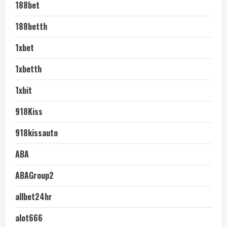
188bet
188betth
1xbet
1xbetth
1xbit
918Kiss
918kissauto
ABA
ABAGroup2
allbet24hr
alot666