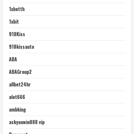
1xbetth
1xbit
918Kiss
918kissauto
ABA
ABAGroup2
allbet24hr
alot666
ambking
askyouwin888 vip