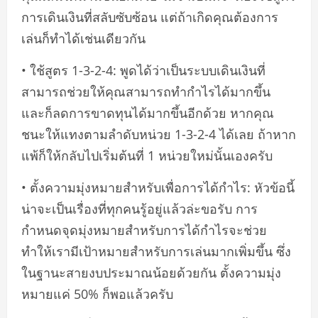
การเดินเงินที่สลับซับซ้อน แต่ถ้าเกิดคุณต้องการ
เล่นก็ทำได้เช่นเดียวกัน
• ใช้สูตร 1-3-2-4: พูดได้ว่าเป็นระบบเดินเงินที่
สามารถช่วยให้คุณสามารถทำกำไรได้มากขึ้น
และก็ลดการขาดทุนได้มากขึ้นอีกด้วย หากคุณ
ชนะให้แทงตามลำดับหน่วย 1-3-2-4 ได้เลย ถ้าหาก
แพ้ก็ให้กลับไปเริ่มต้นที่ 1 หน่วยใหม่นั้นเองครับ
• ตั้งความมุ่งหมายสำหรับเพื่อการได้กำไร: หัวข้อนี้
น่าจะเป็นเรื่องที่ทุกคนรู้อยู่แล้วล่ะขอรับ การ
กำหนดจุดมุ่งหมายสำหรับการได้กำไรจะช่วย
ทำให้เรามีเป้าหมายสำหรับการเล่นมากเพิ่มขึ้น ซึ่ง
ในฐานะสายงบประมาณน้อยด้วยกัน ตั้งความมุ่ง
หมายแค่ 50% ก็พอแล้วครับ