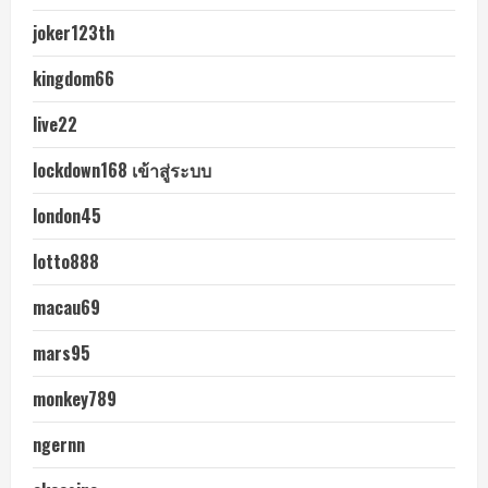
joker123th
kingdom66
live22
lockdown168 เข้าสู่ระบบ
london45
lotto888
macau69
mars95
monkey789
ngernn