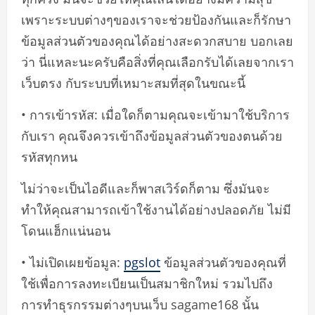
เพราะระบบต่างๆของเราจะช่วยป้องกันและก็รักษา
ข้อมูลส่วนตัวของคุณได้อย่างสะดวกสบาย บอกเลย
ว่า นี่แหละนะครับคือสิ่งที่คุณเลือกรับได้เลยจากเรา
เว็บตรง กับระบบที่เหมาะสมที่สุดในขณะนี้
• การเข้ารหัส: เมื่อใดก็ตามคุณจะเข้ามาใช้บริการ
กับเรา คุณจึงควรเข้าถึงข้อมูลส่วนตัวของตนด้วย
รหัสทุกหน
ไม่ว่าจะเป็นไอดีและก็พาสเวิร์ดก็ตาม ซึ่งมันจะ
ทำให้คุณสามารถเข้าใช้งานได้อย่างปลอดภัย ไม่มี
โดนแฮ็กแน่นอน
• ไม่เปิดเผยข้อมูล:
pgslot
ข้อมูลส่วนตัวของคุณที่
ใช้เพื่อการลงทะเบียนเป็นสมาชิกใหม่ รวมไปถึง
การทำธุรกรรมต่างๆบนเว็บ sagame168 นั้น