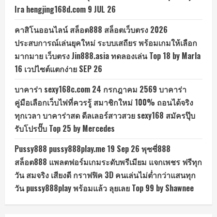
Ira hengjing168d.com 9 JUL 26
คาสิโนออนไลน์ สล็อต888 สล็อตเว็บตรง 2026
ประสบการณ์เล่นยุคใหม่ ระบบเสถียร พร้อมเกมให้เลือก
มากมาย เว็บตรง Jin888.asia ทดลองเล่น Top 18 by Marla
16 เวปไซต์แตกง่าย SEP 26
บาคาร่า sexy168c.com 24 กรกฎาคม 2569 บาคาร่า
คู่มือเลือกเว็บไพ่ที่ควรรู้ สมาชิกใหม่ 100% ถอนได้จริง
ทุกเวลา บาคาร่าสด ดีลเลอร์สาวสวย sexy168 สมัครปุ๊บ
รับโปรปั๊บ Top 25 by Mercedes
Pussy888 pussy888play.me 19 Sep 26 พุซซี่888
สล็อต888 แพลตฟอร์มเกมระดับพรีเมียม แจกเพชร ฟรีทุก
วัน สมจริง เสียงดี กราฟฟิค 3D คนเล่นไม่ต่ำกว่าแสนทุก
วัน pussy888play พร้อมแล้ว ลุยเลย Top 99 by Shawnee