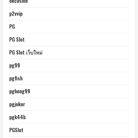
okcasino
p2vvip
PG
PG Slot
PG Slot เว็บใหม่
pg99
pgfish
pgheng99
pgjoker
pgk44b
PGSlot