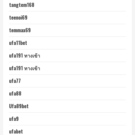
tangtem168
teenoi69
temmax69
ufa11bet
ufa191 ทางเข้า
ufa191 ทางเข้า
ufa77
ufa88
Ufa89bet
ufa9
ufabet