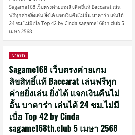
Sagame168 เว็บตรงค่ายเกมลิขสิทธิ์แท้ Baccarat เล่น
ฟรีทุกค่ายยิ่งเล่น ยิ่งได้ แจกเงินคืนไม่อั้น บาคาร่า เล่นได้
24 ชม.ไม่มีเบื่อ Top 42 by Cinda sagame168th.club 5
เมษา 2568
บาคาร่า
Sagame168 เว็บตรงค่ายเกม
ลิขสิทธิ์แท้ Baccarat เล่นฟรีทุก
ค่ายยิ่งเล่น ยิ่งได้ แจกเงินคืนไม่
อั้น บาคาร่า เล่นได้ 24 ชม.ไม่มี
เบื่อ Top 42 by Cinda
sagame168th.club 5 เมษา 2568