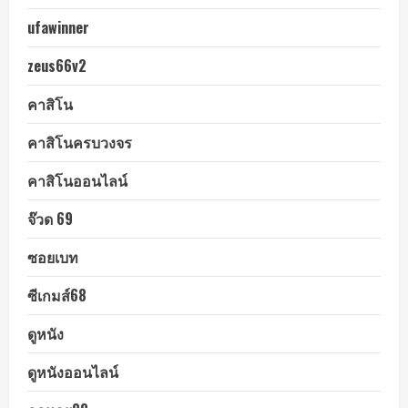
ufawinner
zeus66v2
คาสิโน
คาสิโนครบวงจร
คาสิโนออนไลน์
จ๊วด 69
ซอยเบท
ซีเกมส์68
ดูหนัง
ดูหนังออนไลน์