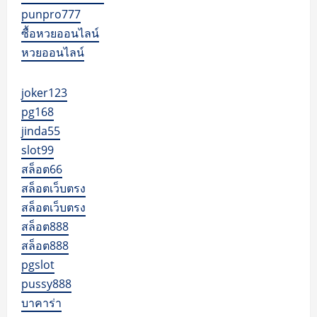
punpro777
ซื้อหวยออนไลน์
หวยออนไลน์
joker123
pg168
jinda55
slot99
สล็อต66
สล็อตเว็บตรง
สล็อตเว็บตรง
สล็อต888
สล็อต888
pgslot
pussy888
บาคาร่า