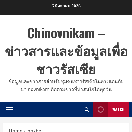
Skip
6 สิงหาคม 2026
to
content
Chinovnikam –
ข่าวสารและข้อมูลเพื่อ
ชาวรัสเซีย
ข้อมูลและข่าวสารสำหรับชุมชนชาวรัสเซียในต่างแดนกับ
Chinovnikam ติดตามข่าวที่น่าสนใจได้ทุกวัน
WATCH
Primary
Menu
Home
pokbet