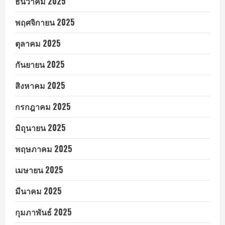
ธันวาคม 2025
พฤศจิกายน 2025
ตุลาคม 2025
กันยายน 2025
สิงหาคม 2025
กรกฎาคม 2025
มิถุนายน 2025
พฤษภาคม 2025
เมษายน 2025
มีนาคม 2025
กุมภาพันธ์ 2025