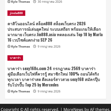
Kyle Thomas
30 กรกฎาคม 2026
jinda888
คาสิโนออนไลน์ สล็อต888 สล็อตเว็บตรง 2026
ประสบการณ์เล่นยุคใหม่ ระบบเสถียร พร้อมเกมให้เลือก
มากมาย เว็บตรง Jin888.asia ทดลองเล่น Top 18 by Marla
16 เวปไซต์แตกง่าย SEP 26
Kyle Thomas
9 กรกฎาคม 2026
บาคาร่า
บาคาร่า sexy168c.com 24 กรกฎาคม 2569 บาคาร่า
คู่มือเลือกเว็บไพ่ที่ควรรู้ สมาชิกใหม่ 100% ถอนได้จริง
ทุกเวลา บาคาร่าสด ดีลเลอร์สาวสวย sexy168 สมัครปุ๊บ
รับโปรปั๊บ Top 25 by Mercedes
Kyle Thomas
9 กรกฎาคม 2026
Copyright © All rights reserved.
|
MoreNews
by AF themes.