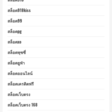
สล็อต918kiss
สล็อต99
สล็อตpg
สล็อตxo
สล็อตพุซซี่
สล็อตยูฟ่า
สล็อตออนไลน์
สล็อตเครดิตฟรี
สล็อตเว็บตรง
สล็อตเว็บตรง 168