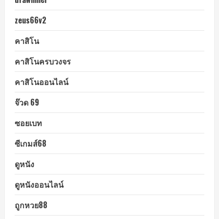
zeus66v2
คาสิโน
คาสิโนครบวงจร
คาสิโนออนไลน์
จ๊วด 69
ซอยเบท
ซีเกมส์68
ดูหนัง
ดูหนังออนไลน์
ถูกหวย88