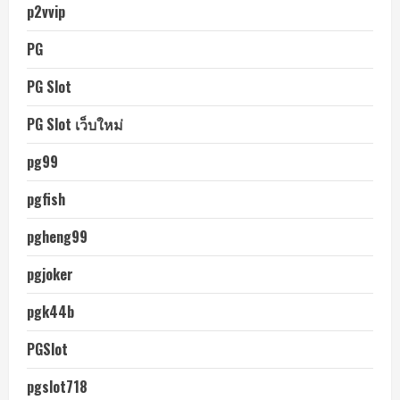
p2vvip
PG
PG Slot
PG Slot เว็บใหม่
pg99
pgfish
pgheng99
pgjoker
pgk44b
PGSlot
pgslot718