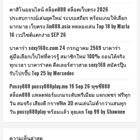
คาสิโนออนไลน์ สล็อต888 สล็อตเว็บตรง 2026
ประสบการณ์เล่นยุคใหม่ ระบบเสถียร พร้อมเกมให้เลือก
มากมาย เว็บตรง Jin888.asia ทดลองเล่น Top 18 by Marla
16 เวปไซต์แตกง่าย SEP 26
บาคาร่า sexy168c.com 24 กรกฎาคม 2569 บาคาร่า
คู่มือเลือกเว็บไพ่ที่ควรรู้ สมาชิกใหม่ 100% ถอนได้จริง
ทุกเวลา บาคาร่าสด ดีลเลอร์สาวสวย sexy168 สมัครปุ๊บ
รับโปรปั๊บ Top 25 by Mercedes
Pussy888 pussy888play.me 19 Sep 26 พุซซี่888
สล็อต888 แพลตฟอร์มเกมระดับพรีเมียม แจกเพชร ฟรีทุก
วัน สมจริง เสียงดี กราฟฟิค 3D คนเล่นไม่ต่ำกว่าแสนทุก
วัน pussy888play พร้อมแล้ว ลุยเลย Top 99 by Shawnee
ความเห็นล่าสุด