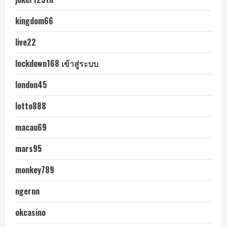
kingdom66
live22
lockdown168 เข้าสู่ระบบ
london45
lotto888
macau69
mars95
monkey789
ngernn
okcasino