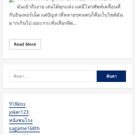
มันเข้าถึงง่าย เล่นได้ทุกแห่ง แค่มีโทรศัพท์เคลื่อนที่
กับอินเทอร์เน็ต แต่ปัญหาที่หลายๆคนพบก็คือเว็บไซต์มัน
มากเกินไป เยอะกระทั่งเลือกผิด...
Read
Read More
more
about
casino
เว็บ
ตรง
ทดลอง
เล่น
ค้นหา
Top
สำหรับ:
73
by
Eloy
20
pokbet88
websiteตรง
918kiss
รวม
ทุก
joker123
ค่าย
หนังชนโรง
ใน
เว็บ
sagame168th
เดียว!
เว็บ