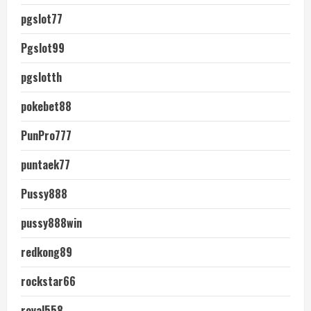
pgslot77
Pgslot99
pgslotth
pokebet88
PunPro777
puntaek77
Pussy888
pussy888win
redkong89
rockstar66
royal558